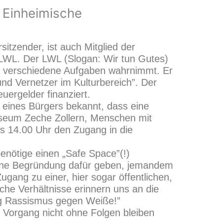
 Einheimische
itzender, ist auch Mitglied der
WL. Der LWL (Slogan: Wir tun Gutes)
r verschiedene Aufgaben wahrnimmt. Er
r und Vernetzer im Kulturbereich”. Der
uergelder finanziert.
eines Bürgers bekannt, dass eine
seum Zeche Zollern, Menschen mit
is 14.00 Uhr den
Zugang in die
nötige einen „Safe Space”(!)
ine Begründung dafür geben, jemandem
gang zu einer, hier sogar öffentlichen,
che Verhältnisse erinnern uns an die
weg Rassismus gegen Weiße!”
r Vorgang nicht ohne Folgen bleiben