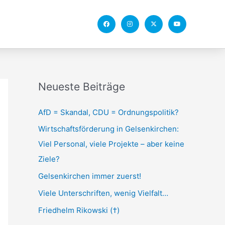
F
I
X
Y
a
n
-
o
c
s
t
u
e
t
w
t
b
a
i
u
o
g
t
b
o
r
t
e
k
a
e
m
r
Neueste Beiträge
AfD = Skandal, CDU = Ordnungspolitik?
Wirtschaftsförderung in Gelsenkirchen:
Viel Personal, viele Projekte – aber keine
Ziele?
Gelsenkirchen immer zuerst!
Viele Unterschriften, wenig Vielfalt…
Friedhelm Rikowski (†)