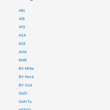
ABL
AfB
AfG
ASA
ASE
AVM
BMB
BV-Mitte
BV-Nord
BV-Süd
GeDi
GeKiTa
HFBPD