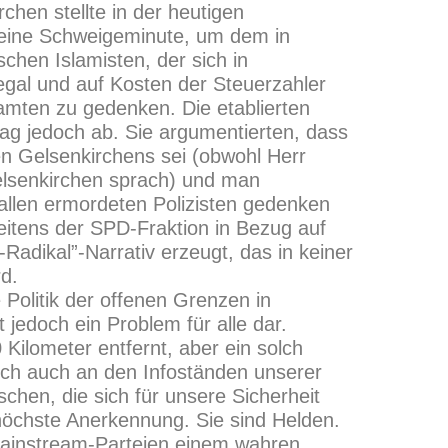
chen stellte in der heutigen
 eine Schweigeminute, um dem in
hen Islamisten, der sich in
legal und auf Kosten der Steuerzahler
amten zu gedenken. Die etablierten
ag jedoch ab. Sie argumentierten, dass
n Gelsenkirchens sei (obwohl Herr
elsenkirchen sprach) und man
 allen ermordeten Polizisten gedenken
itens der SPD-Fraktion in Bezug auf
adikal”-Narrativ erzeugt, das in keiner
rd.
 Politik der offenen Grenzen in
 jedoch ein Problem für alle dar.
Kilometer entfernt, aber ein solch
sich auch an den Infoständen unserer
chen, die sich für unsere Sicherheit
höchste Anerkennung. Sie sind Helden.
 Mainstream-Parteien einem wahren