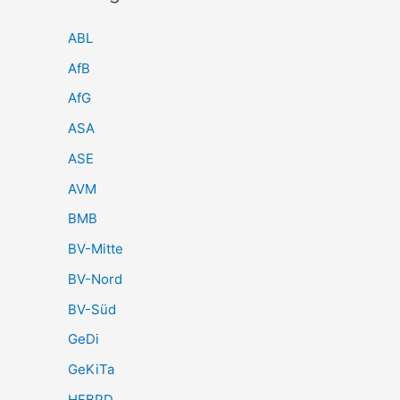
ABL
AfB
AfG
ASA
ASE
AVM
BMB
BV-Mitte
BV-Nord
BV-Süd
GeDi
GeKiTa
HFBPD