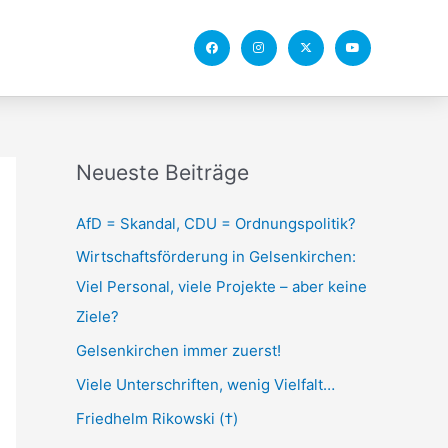
F
I
X
Y
a
n
-
o
c
s
t
u
e
t
w
t
b
a
i
u
o
g
t
b
o
r
t
e
k
a
e
m
r
Neueste Beiträge
AfD = Skandal, CDU = Ordnungspolitik?
Wirtschaftsförderung in Gelsenkirchen:
Viel Personal, viele Projekte – aber keine
Ziele?
Gelsenkirchen immer zuerst!
Viele Unterschriften, wenig Vielfalt…
Friedhelm Rikowski (†)