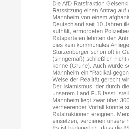
Die AfD-Ratsfraktion Gelsenkir
Ratssitzung einen Antrag auf
Mannheim von einem afghanisc
Deutschland seit 10 Jahren il
aufhält, ermordeten Polizeibe
Ratsparteien lehnten den Antr
dies kein kommunales Anliege
Stürzenberger schon oft in G
(sinngemäß) schließlich nicht
könne (Grüne). Auch wurde se
Mannheim ein “Radikal-gegen-R
Weise der Realität gerecht wi
Der Islamismus, der durch die
unserem Land Fuß fasst, stellt
Mannheim liegt zwar über 300 
verheerender Vorfall könnte 
Ratsfraktionen ereignen. Mens
einsetzen, verdienen unsere 
Es ist bedauerlich, dass die