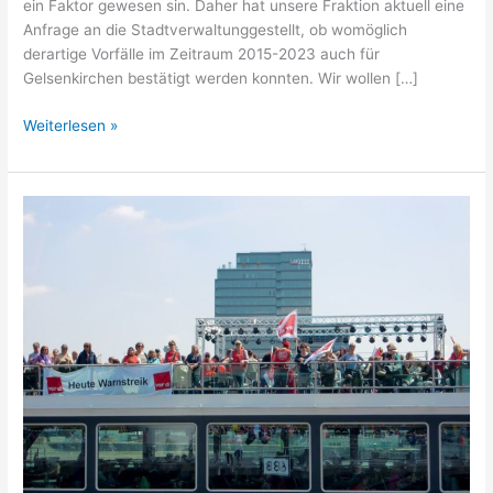
ein Faktor gewesen sin. Daher hat unsere Fraktion aktuell eine
Anfrage an die Stadtverwaltunggestellt, ob womöglich
derartige Vorfälle im Zeitraum 2015-2023 auch für
Gelsenkirchen bestätigt werden konnten. Wir wollen […]
Weiterlesen »
Grundrecht
auf
Streik?
Klar,
aber
bitte
ohne
Frau
Welge