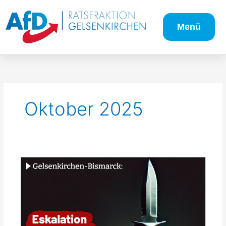
Zum
Inhalt
Menü
springen
Oktober 2025
Eskalation
importierter
Gewalt
in
GE-
Bismarck