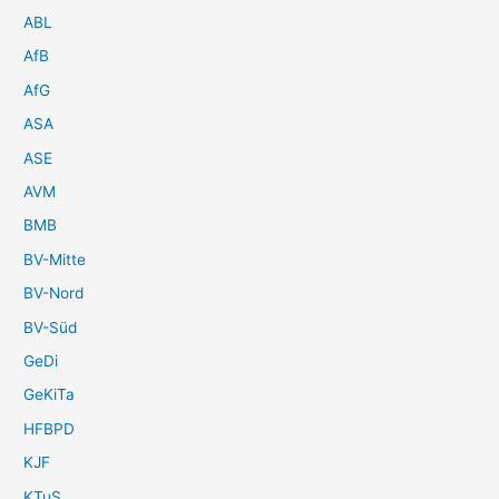
ABL
AfB
AfG
ASA
ASE
AVM
BMB
BV-Mitte
BV-Nord
BV-Süd
GeDi
GeKiTa
HFBPD
KJF
KTuS