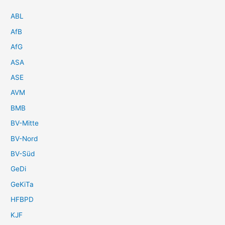
ABL
AfB
AfG
ASA
ASE
AVM
BMB
BV-Mitte
BV-Nord
BV-Süd
GeDi
GeKiTa
HFBPD
KJF