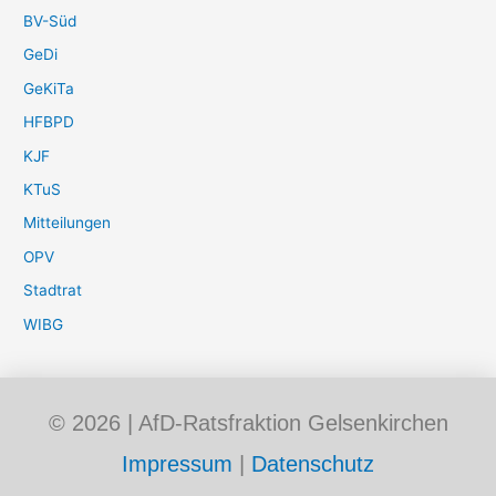
BV-Süd
GeDi
GeKiTa
HFBPD
KJF
KTuS
Mitteilungen
OPV
Stadtrat
WIBG
© 2026 | AfD-Ratsfraktion Gelsenkirchen
Impressum
|
Datenschutz