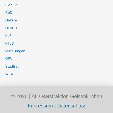
BV-Süd
GeDi
GeKiTa
HFBPD
KJF
KTuS
Mitteilungen
OPV
Stadtrat
WIBG
© 2026 | AfD-Ratsfraktion Gelsenkirchen
Impressum
|
Datenschutz