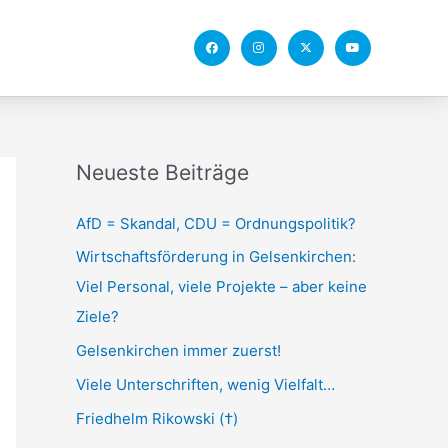
F
I
X
Y
a
n
-
o
c
s
t
u
e
t
w
t
b
a
i
u
o
g
t
b
o
r
t
e
k
a
e
m
r
Neueste Beiträge
AfD = Skandal, CDU = Ordnungspolitik?
Wirtschaftsförderung in Gelsenkirchen:
Viel Personal, viele Projekte – aber keine
Ziele?
Gelsenkirchen immer zuerst!
Viele Unterschriften, wenig Vielfalt…
Friedhelm Rikowski (†)