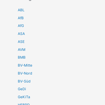
ABL
AfB
AfG
ASA
ASE
AVM
BMB
BV-Mitte
BV-Nord
BV-Süd
GeDi
GeKiTa
HFBPD