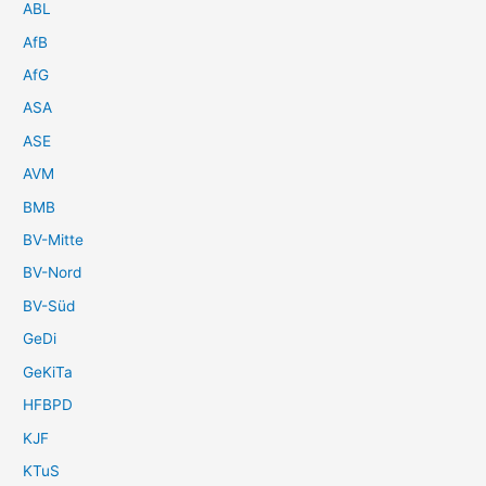
ABL
AfB
AfG
ASA
ASE
AVM
BMB
BV-Mitte
BV-Nord
BV-Süd
GeDi
GeKiTa
HFBPD
KJF
KTuS