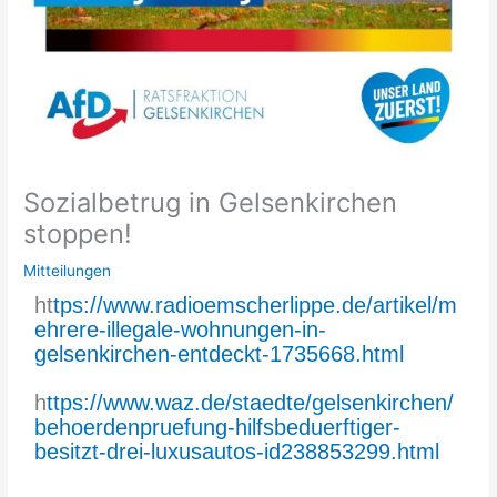
Sozialbetrug in Gelsenkirchen
stoppen!
Mitteilungen
ht
tps://www.radioemscherlippe.de/artikel/m
ehrere-illegale-wohnungen-in-
gelsenkirchen-entdeckt-1735668.html
h
ttps://www.waz.de/staedte/gelsenkirchen/
behoerdenpruefung-hilfsbeduerftiger-
besitzt-drei-luxusautos-id238853299.html