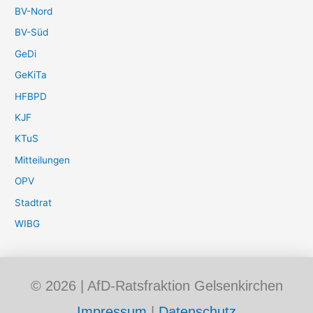
BV-Nord
BV-Süd
GeDi
GeKiTa
HFBPD
KJF
KTuS
Mitteilungen
OPV
Stadtrat
WIBG
© 2026 | AfD-Ratsfraktion Gelsenkirchen
Impressum
|
Datenschutz