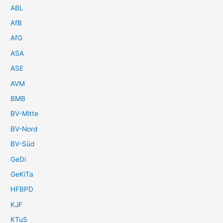
ABL
AfB
AfG
ASA
ASE
AVM
BMB
BV-Mitte
BV-Nord
BV-Süd
GeDi
GeKiTa
HFBPD
KJF
KTuS